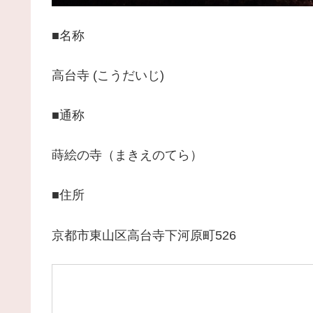
■名称
高台寺 (こうだいじ)
■通称
蒔絵の寺（まきえのてら）
■住所
京都市東山区高台寺下河原町526