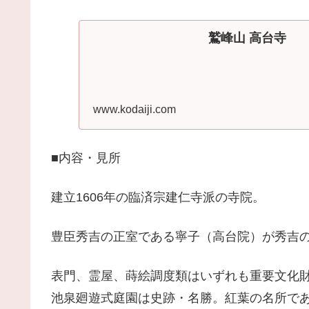
鷲峰山 高台寺
www.kodaiji.com
■内容・見所
建立1606年の臨済宗建仁寺派の寺院。
豊臣秀吉の正室である寧子（高台院）が秀吉
表門、霊屋、蒔絵調度類はいずれも重要文化
池泉廻遊式庭園は史跡・名勝。紅葉の名所で