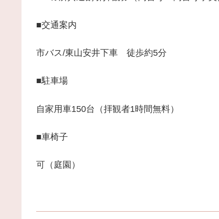
■交通案内
市バス/東山安井下車 徒歩約5分
■駐車場
自家用車150台（拝観者1時間無料）
■車椅子
可（庭園）