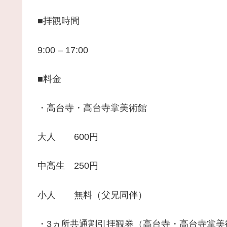
■拝観時間
9:00 – 17:00
■料金
・高台寺・高台寺掌美術館
大人 600円
中高生 250円
小人 無料（父兄同伴）
・3ヵ所共通割引拝観券（高台寺・高台寺掌美