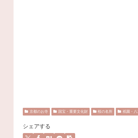
京都のお寺
国宝・重要文化財
桜の名所
祇園・八
シェアする