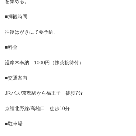
を集める。
■拝観時間
往復はがきにて要予約。
■料金
護摩木奉納 1000円（抹茶接待付）
■交通案内
JRバス/京都駅から福王子 徒歩7分
京福北野線/高雄口 徒歩10分
■駐車場