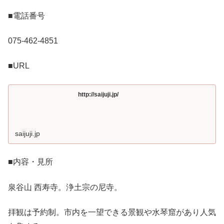
■電話番号
075-462-4851
■URL
http://saijuji.jp/
saijuji.jp
■内容・見所
泉谷山 西寿寺。浄土宗の尼寺。
拝観は予約制。市内を一望できる景観や水琴窟があり人気