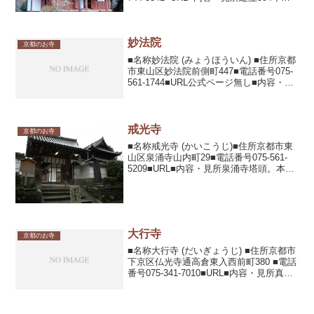
聖徳太子の創建と伝える天台宗の寺院。
平家物語ゆかりの寺として有名。現存の
本堂は飛鳥、藤原、桃山の三時代...
妙法院
京都のお寺
■名称妙法院 (みょうほういん) ■住所京都
市東山区妙法院前側町447■電話番号075-
561-1744■URL公式ページ無し■内容・見
所開基、最澄の天台宗門跡寺院。天台五
門跡の一つ。後白河法皇や豊臣秀吉ゆか
りの寺院で桃山建築の庫裏は国宝。...
戒光寺
京都のお寺
■名称戒光寺 (かいこうじ)■住所京都市東
山区泉涌寺山内町29■電話番号075-561-
5209■URL■内容・見所泉涌寺塔頭。本尊
の丈六釈迦如来像は、身の丈約5.4M、台
座から後背部を入れると約10Mの巨大な
像で重要文化財。首から上の病や...
大行寺
京都のお寺
■名称大行寺 (だいぎょうじ) ■住所京都市
下京区仏光寺通高倉東入西前町380 ■電話
番号075-341-7010■URL■内容・見所真宗
仏光寺派の寺院。本尊の阿弥陀如来立像
は重要文化財の指定を受けている。境内
には仏足跡がある。■拝観時間6...