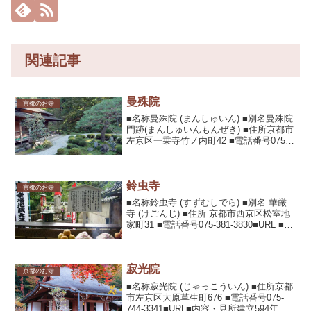
関連記事
曼殊院
京都のお寺
■名称曼殊院 (まんしゅいん) ■別名曼殊院
門跡(まんしゅいんもんぜき) ■住所京都市
左京区一乗寺竹ノ内町42 ■電話番号075-
781-5010■URL■内容・見所天台宗の門跡
寺院で天台五門跡の一つ。皇族が歴代を
務めた。国宝の黄不動画像や...
鈴虫寺
京都のお寺
■名称鈴虫寺 (すずむしでら) ■別名 華厳
寺 (けごんじ) ■住所 京都市西京区松室地
家町31 ■電話番号075-381-3830■URL ■内
容・見所建立1723年の臨済宗の寺院。年
間を通して5万匹育てる鈴虫の美しい音色
が鳴り響く。 僧...
寂光院
京都のお寺
■名称寂光院 (じゃっこういん) ■住所京都
市左京区大原草生町676 ■電話番号075-
744-3341■URL■内容・見所建立594年、