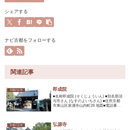
シェアする
ナビ古都をフォローする
関連記事
即成院
京都のお寺
■名称即成院 (そくじょういん) ■別名那須
与市さん (なすのよいちさん) ■住所京都
市東山区泉涌寺山内町28 地図■電話番号
075-561-3443■URL■内容・見所平家物語
に登場する弓の名手、那須与一の墓があ
る。真言宗泉涌寺派総本山泉...
弘源寺
京都のお寺