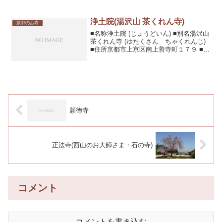
録の寺院。他にも多くの文化財を所蔵し
ており、それらの多くが国宝、重要文
浄土院(湯沢山 茶くれん寺)
化...
京都のお寺
■名称浄土院 (じょうどいん) ■別名湯沢山
茶くれん寺 (ゆたくさん ちゃくれんじ)
■住所京都市上京区南上善寺町１７９ ■電
話番号075-461-0701■URL■内容・見所天
台宗般舟院の穏居所として創建。湯沢山
茶くれん寺は豊臣秀吉が名...
願徳寺
正法寺(西山のお大師さま・石の寺)
コメント
コメントを書き込む