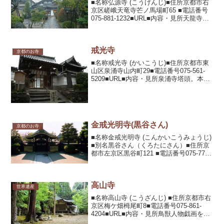
■名称弘源寺 (こうげんじ)■住所京都市右
京区嵯峨天竜寺芒ノ馬場町65 ■電話番号
075-881-1232■URL■内容・見所天龍寺塔
頭。重要文化財の毘沙門天を祀る毘沙門
堂や竹内栖鳳とその一門の作品がある。
小倉山墓地には向井去来の墓と西行法...
戒光寺
京都のお寺
■名称戒光寺 (かいこうじ)■住所京都市東
山区泉涌寺山内町29■電話番号075-561-
5209■URL■内容・見所泉涌寺塔頭。本尊
の丈六釈迦如来像は、身の丈約5.4M、台
座から後背部を入れると約10Mの巨大な
像で重要文化財。首から上の病や...
金戒光明寺(黒谷さん)
京都のお寺
■名称金戒光明寺 (こんかいこうみょうじ)
■別名黒谷さん（くろたにさん）■住所京
都市左京区黒谷町121 ■電話番号075-771-
2204■URL■内容・見所知恩院と並ぶ高い
格式を誇る浄土宗の大本山。本尊の文殊
菩薩像は、日本三文殊の一つ。...
高山寺
世界遺産
■名称高山寺 (こうざんじ) ■住所京都市右
京区梅ケ畑栂尾町8■電話番号075-861-
4204■URL■内容・見所鳥獣人物戯画を所
蔵していることで有名な世界文化遺産登