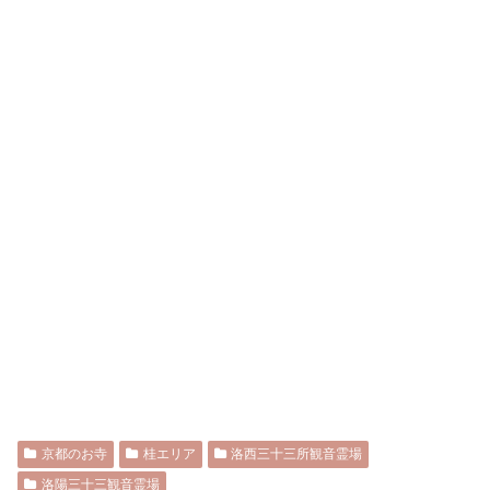
京都のお寺
桂エリア
洛西三十三所観音霊場
洛陽三十三観音霊場