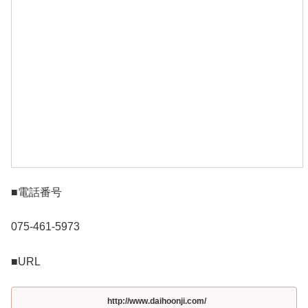
■電話番号
075-461-5973
■URL
http://www.daihoonji.com/