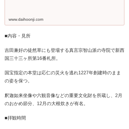
www.daihoonji.com
■内容・見所
吉田兼好の徒然草にも登場する真言宗智山派の寺院で新西
国三十三ヶ所第16番札所。
国宝指定の本堂は応仁の災火を逃れ1227年創建時のまま
の姿を保つ。
釈迦如来坐像や六観音像などの重要文化財を所蔵し、2月
のおかめ節分、12月の大根炊きが有名。
■拝観時間