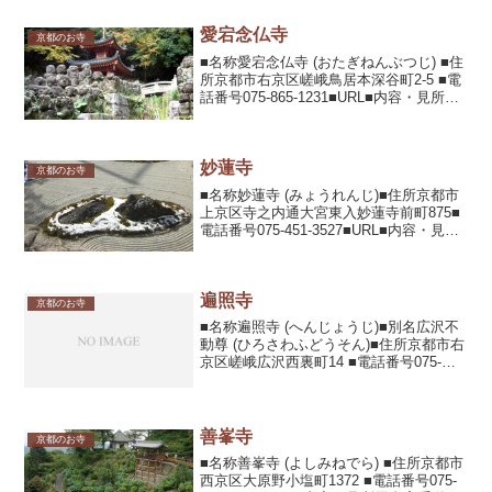
の木、本堂わきの御車返し...
愛宕念仏寺
京都のお寺
■名称愛宕念仏寺 (おたぎねんぶつじ) ■住
所京都市右京区嵯峨鳥居本深谷町2-5 ■電
話番号075-865-1231■URL■内容・見所稱
徳天皇開基。本尊の厄除千手観音や石造
りの千二百羅漢、秋の紅葉や冬の雪景色
が見所。■拝観時間8:00 -...
妙蓮寺
京都のお寺
■名称妙蓮寺 (みょうれんじ)■住所京都市
上京区寺之内通大宮東入妙蓮寺前町875■
電話番号075-451-3527■URL■内容・見所
本門法華宗の大本山。所蔵する平安時代
の一切経の松尾社一切経、本阿弥光悦筆
の立正安国論、長谷川等伯一派の筆の...
遍照寺
京都のお寺
■名称遍照寺 (へんじょうじ)■別名広沢不
動尊 (ひろさわふどうそん)■住所京都市右
京区嵯峨広沢西裏町14 ■電話番号075-
861-0413■URL■内容・見所989年に宇多
天皇の孫の寛朝僧正が広沢池畔の山荘を
改めて寺院にした。重要文化財...
善峯寺
京都のお寺
■名称善峯寺 (よしみねでら) ■住所京都市
西京区大原野小塩町1372 ■電話番号075-