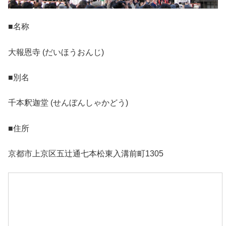
■名称
大報恩寺 (だいほうおんじ)
■別名
千本釈迦堂 (せんぼんしゃかどう)
■住所
京都市上京区五辻通七本松東入溝前町1305