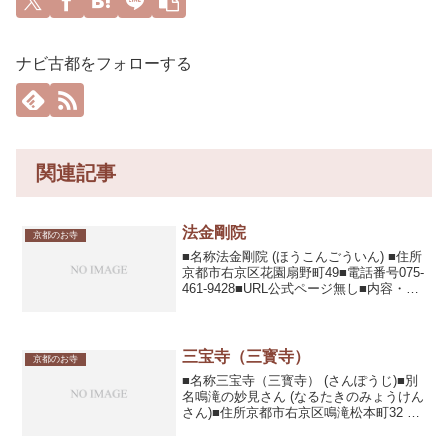
ナビ古都をフォローする
関連記事
法金剛院
京都のお寺
■名称法金剛院 (ほうこんごういん) ■住所
京都市右京区花園扇野町49■電話番号075-
461-9428■URL公式ページ無し■内容・見
所建立1130年の律宗の寺院。阿弥陀如来
坐像などの重要文化財を所蔵。平安末期
の池泉回遊式浄土庭園（青女滝...
三宝寺（三寳寺）
京都のお寺
■名称三宝寺（三寳寺） (さんぽうじ)■別
名鳴滝の妙見さん (なるたきのみょうけん
さん)■住所京都市右京区鳴滝松本町32 ■
電話番号075-462-6540■URL■内容・見所
建立1928年の日蓮宗の寺院。参道の花梨