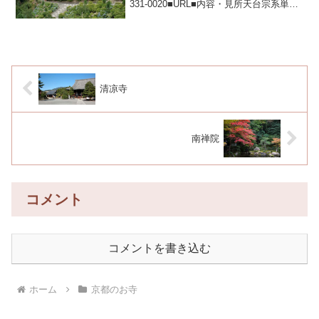
331-0020■URL■内容・見所天台宗系単立
善峰観音宗の寺院。西山の名刹で西国三
十三ヶ所第20番札所。徳川綱吉の母、桂
昌院が植えた遊龍の松は、高さ...
清凉寺
南禅院
コメント
コメントを書き込む
ホーム
京都のお寺