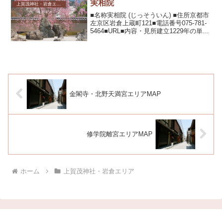
実相院
上賀茂神社・岩倉エリア
■名称実相院 (じっそういん) ■住所京都市
左京区岩倉上蔵町121■電話番号075-781-
5464■URL■内容・見所建立1229年の単立
寺院。桃山風の池泉廻遊式庭園や、客殿
の東に広大な石庭がある。桜、紅葉がき
れいで期間中はライトアップも...
金閣寺・北野天満宮エリアMAP
修学院離宮エリアMAP
ホーム
上賀茂神社・岩倉エリア