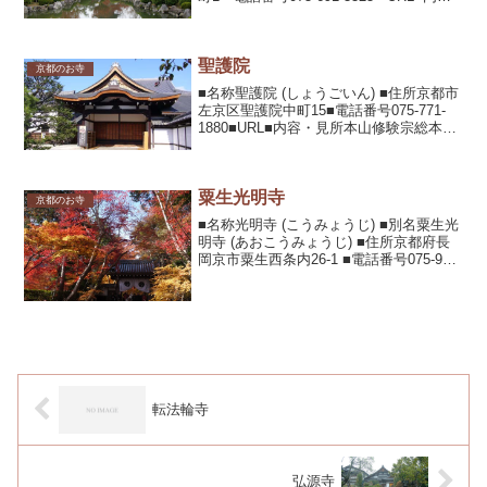
容・見所8世紀末に平安京の正門羅城門の
東に建立された東寺真言宗総本山。空海
ゆかりの寺院で世界文化遺産...
聖護院
京都のお寺
■名称聖護院 (しょうごいん) ■住所京都市
左京区聖護院中町15■電話番号075-771-
1880■URL■内容・見所本山修験宗総本山
で修験道の中心寺院の1つとして知られ
る。また門跡寺院として高い格式を誇っ
た。仮皇居にもなったことがあり、御...
粟生光明寺
京都のお寺
■名称光明寺 (こうみょうじ) ■別名粟生光
明寺 (あおこうみょうじ) ■住所京都府長
岡京市粟生西条内26-1 ■電話番号075-955-
0002■URL■内容・見所西山浄土宗の総本
山で西山三山の一つ。1198年に法然の弟
子蓮生が建立した。...
転法輪寺
弘源寺