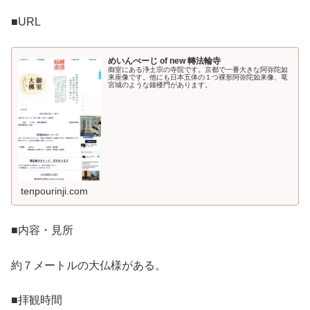
■URL
めいんぺーじ of new 轉法輪寺
御室にある浄土宗の寺院です。京都で一番大きな阿弥陀如
来座像です。他にも日本五体の１つ裸形阿弥陀如来像、竜
宮城のような鐘楼門があります。
tenpourinji.com
■内容・見所
約７メートルの大仏様がある。
■拝観時間