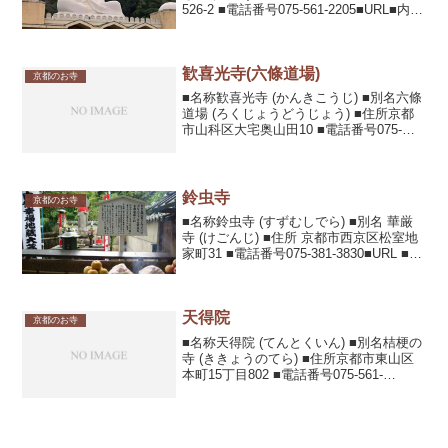
526-2 ■電話番号075-561-2205■URL■内
容・見所高さ24Mの石造りの観音像があ
る。胎内巡りや願いが叶うとされる願い
の玉などがあり市内を一望できる景...
歓喜光寺(六條道場)
京都のお寺
■名称歓喜光寺 (かんきこうじ) ■別名六條
道場 (ろくじょうどうじょう) ■住所京都
市山科区大宅奥山田10 ■電話番号075-
572-2557■内容・見所六条場道「紫苔山河
原院」と号して時宗六条派の本山。庭園
には桜や地蔵尊がある。■拝観時...
鈴虫寺
京都のお寺
■名称鈴虫寺 (すずむしでら) ■別名 華厳
寺 (けごんじ) ■住所 京都市西京区松室地
家町31 ■電話番号075-381-3830■URL ■内
容・見所建立1723年の臨済宗の寺院。年
間を通して5万匹育てる鈴虫の美しい音色
が鳴り響く。 僧...
天得院
京都のお寺
■名称天得院 (てんとくいん) ■別名桔梗の
寺 (ききょうのてら) ■住所京都市東山区
本町15丁目802 ■電話番号075-561-
5239■URL■内容・見所臨済宗東福寺塔
頭。別名桔梗の寺と言われるとおり一年
を通して花がきれいに咲いている...