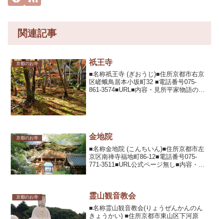
関連記事
祇王寺
京都のお寺
■名称祇王寺 (ぎおうじ)■住所京都市右京
区嵯蛾鳥居本小坂町32 ■電話番号075-
861-3574■URL■内容・見所平家物語の祇
王祇女ゆかりの寺院。祇王祇女の墓と言
われる宝筐印塔や清盛の五輪の石塔があ
る。奥嵯峨の自然に囲まれ、秋の紅葉
が...
金地院
京都のお寺
■名称金地院 (こんちいん)■住所京都市左
京区南禅寺福地町86-12■電話番号075-
771-3511■URL公式ページ無し■内容・見
所南禅寺塔頭。将軍足利義持が北山に創
建したものを以心崇伝が移築した。鶴亀
の庭と言われる枯山水庭園や狩野派に...
霊山観音教会
京都のお寺
■名称霊山観音教会(りょうぜんかんのん
きょうかい) ■住所京都市東山区下河原