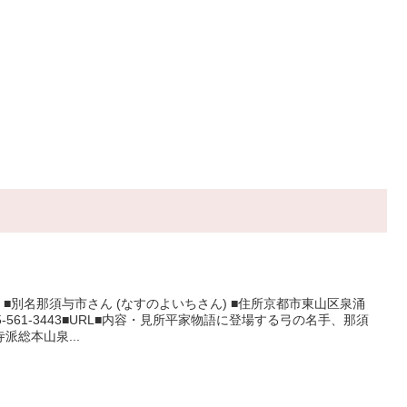
) ■別名那須与市さん (なすのよいちさん) ■住所京都市東山区泉涌
5-561-3443■URL■内容・見所平家物語に登場する弓の名手、那須
総本山泉...