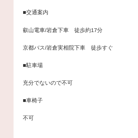
■交通案内
叡山電車/岩倉下車 徒歩約17分
京都バス/岩倉実相院下車 徒歩すぐ
■駐車場
充分でないので不可
■車椅子
不可