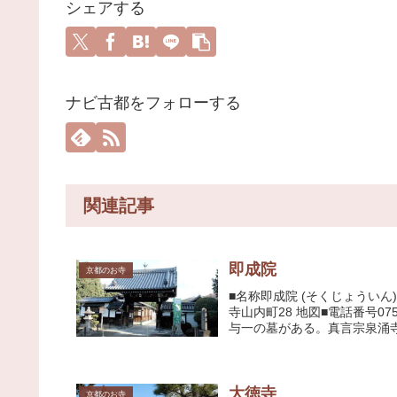
シェアする
ナビ古都をフォローする
関連記事
即成院
京都のお寺
■名称即成院 (そくじょういん
寺山内町28 地図■電話番号07
与一の墓がある。真言宗泉涌寺派
大徳寺
京都のお寺