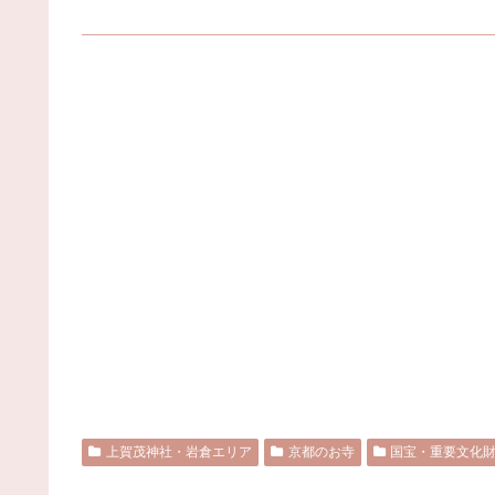
上賀茂神社・岩倉エリア
京都のお寺
国宝・重要文化