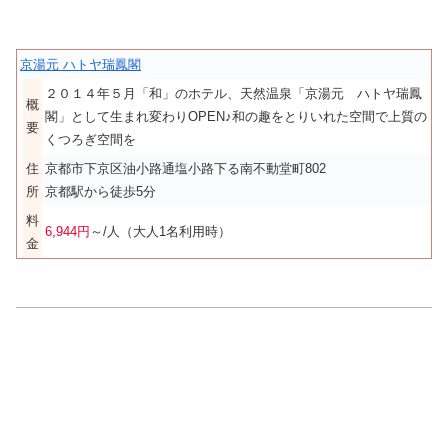
京湯元 ハトヤ瑞鳳閣
２０１４年５月「和」のホテル、天然温泉「京湯元 ハトヤ瑞鳳
概
閣」として生まれ変わりOPEN♪和の趣をとりいれた空間で上質の
要
くつろぎ空間を
住
京都市下京区油小路通塩小路下る南不動堂町802
所
京都駅から徒歩5分
料
6,944円
～/人（大人1名利用時）
金