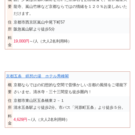
要
龍寺、嵐山竹林など京都ならではの情緒を１２０％お楽しみいた
だけます。
住
京都市西京区嵐山中尾下町57
所
阪急嵐山駅より徒歩5分
料
19,000円
～/人（大人2名利用時）
金
京都五条 瞑想の湯 ホテル秀峰閣
概
京都ならではの幻想的な空間で昔懐かしい古都の風情をご堪能下
要
さいませ。清水寺・三十三間堂も徒歩圏内！
住
京都市東山区五条橋東２－１
所
清水五条駅より徒歩2分。市バス「河原町五条」より徒歩５分。
料
4,629円
～/人（大人2名利用時）
金