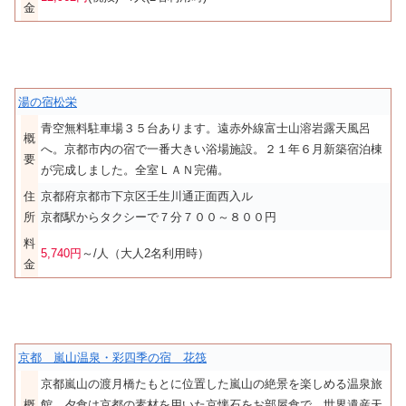
金
湯の宿松栄
青空無料駐車場３５台あります。遠赤外線富士山溶岩露天風呂
概
へ。京都市内の宿で一番大きい浴場施設。２１年６月新築宿泊棟
要
が完成しました。全室ＬＡＮ完備。
住
京都府京都市下京区壬生川通正面西入ル
所
京都駅からタクシーで７分７００～８００円
料
5,740円
～/人（大人2名利用時）
金
京都 嵐山温泉・彩四季の宿 花筏
京都嵐山の渡月橋たもとに位置した嵐山の絶景を楽しめる温泉旅
概
館。夕食は京都の素材を用いた京懐石をお部屋食で。世界遺産天