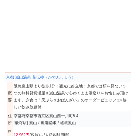
京都 嵐山温泉 花伝抄（かでんしょう）
阪急嵐山駅より徒歩1分！観光に好立地！京都では類を見ない５
概
つの無料貸切湯屋＆嵐山温泉で心ゆくまま湯巡りをお愉しみ頂け
要
ます。夕食は「天ぷら＆おばんざい」のオーダービュッフェ×嬉
しい飲み放題付
住
京都府京都市西京区嵐山西一川町5-4
所
[最寄駅] 嵐山 / 嵐電嵯峨 / 嵯峨嵐山
料
12,962円
(税抜)～/人(2名利用時)