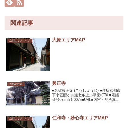
関連記事
大原エリアMAP
京都エリアマップ
興正寺
京都のお寺
■名称興正寺 (こうしょうじ) ■住所京都市
下京区醒ヶ井通七条上ル華園町70 ■電話
番号075-371-0075■URL■内容・見所真宗
興正派本山。西本願寺の南に位置する。
本堂は128年の月日をかけ造られ、日光の
本廟、知恩院の三門とともに、...
仁和寺・妙心寺エリアMAP
京都エリアマップ