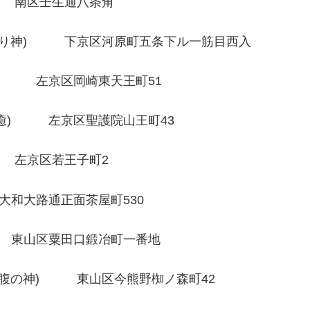
 南区壬生通八条角
り神) 下京区河原町五条下ル一筋目西入
 左京区岡崎東天王町51
) 左京区聖護院山王町43
左京区若王子町2
大路通正面茶屋町530
東山区粟田口鍛冶町一番地
腹の神) 東山区今熊野椥ノ森町42