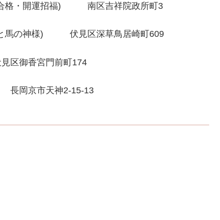
合格・開運招福) 南区吉祥院政所町3
の神様) 伏見区深草鳥居崎町609
御香宮門前町174
京市天神2-15-13